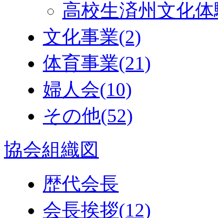
高校生済州文化体
文化事業
(2)
体育事業
(21)
婦人会
(10)
その他
(52)
協会組織図
歴代会長
会長挨拶
(12)