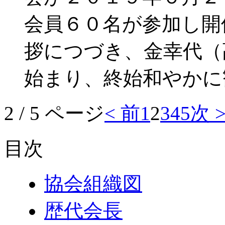
会員６０名が参加し開
拶につづき、金幸代（
始まり、終始和やかに
2 / 5 ページ
< 前
1
2
3
4
5
次 
目次
協会組織図
歴代会長