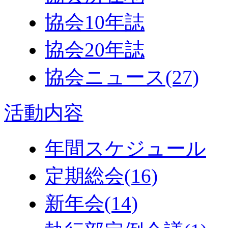
協会10年誌
協会20年誌
協会ニュース
(27)
活動内容
年間スケジュール
定期総会
(16)
新年会
(14)