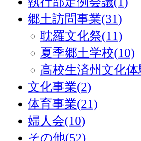
執行部定例会議
(1)
郷土訪問事業
(31)
耽羅文化祭
(11)
夏季郷土学校
(10)
高校生済州文化体
文化事業
(2)
体育事業
(21)
婦人会
(10)
その他
(52)