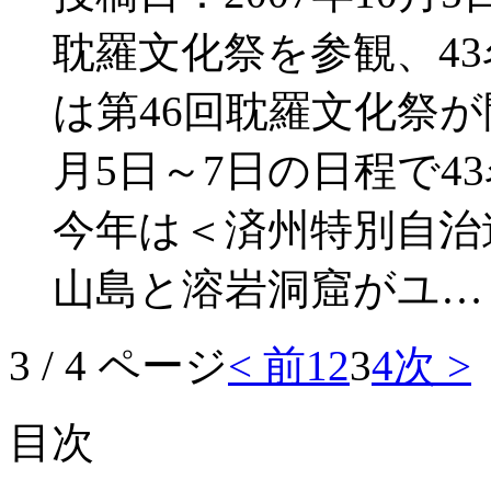
耽羅文化祭を参観、4
は第46回耽羅文化祭が
月5日～7日の日程で4
今年は＜済州特別自治
山島と溶岩洞窟がユ…
3 / 4 ページ
< 前
1
2
3
4
次 >
目次