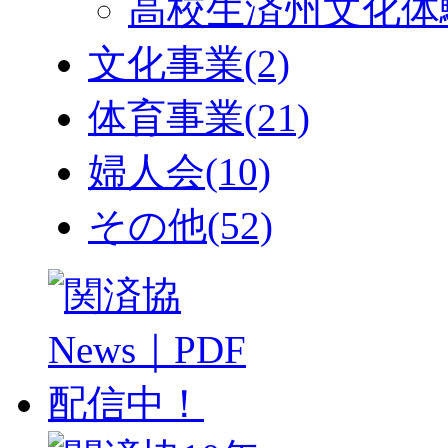
高校生済州文化体
文化事業
(2)
体育事業
(21)
婦人会
(10)
その他
(52)