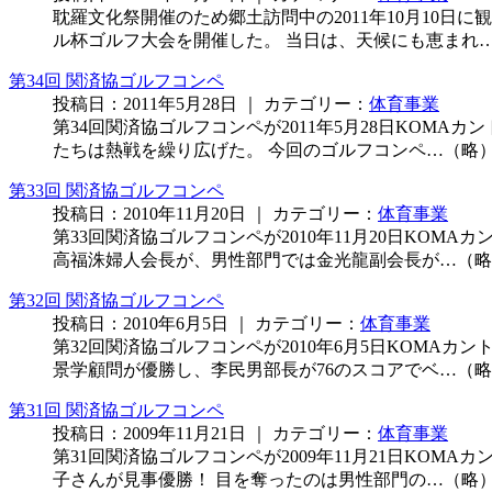
耽羅文化祭開催のため郷土訪問中の2011年10月10
ル杯ゴルフ大会を開催した。 当日は、天候にも恵まれ
第34回 関済協ゴルフコンペ
投稿日：2011年5月28日 ｜ カテゴリー：
体育事業
第34回関済協ゴルフコンペが2011年5月28日KOM
たちは熱戦を繰り広げた。 今回のゴルフコンペ…（略
第33回 関済協ゴルフコンペ
投稿日：2010年11月20日 ｜ カテゴリー：
体育事業
第33回関済協ゴルフコンペが2010年11月20日KO
高福洙婦人会長が、男性部門では金光龍副会長が…（略
第32回 関済協ゴルフコンペ
投稿日：2010年6月5日 ｜ カテゴリー：
体育事業
第32回関済協ゴルフコンペが2010年6月5日KOMA
景学顧問が優勝し、李民男部長が76のスコアでベ…（
第31回 関済協ゴルフコンペ
投稿日：2009年11月21日 ｜ カテゴリー：
体育事業
第31回関済協ゴルフコンペが2009年11月21日KO
子さんが見事優勝！ 目を奪ったのは男性部門の…（略