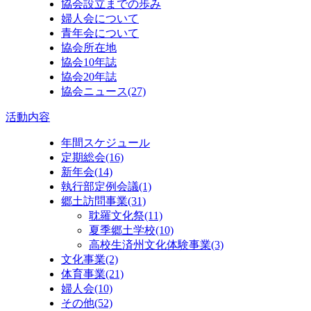
協会設立までの歩み
婦人会について
青年会について
協会所在地
協会10年誌
協会20年誌
協会ニュース
(27)
活動内容
年間スケジュール
定期総会
(16)
新年会
(14)
執行部定例会議
(1)
郷土訪問事業
(31)
耽羅文化祭
(11)
夏季郷土学校
(10)
高校生済州文化体験事業
(3)
文化事業
(2)
体育事業
(21)
婦人会
(10)
その他
(52)