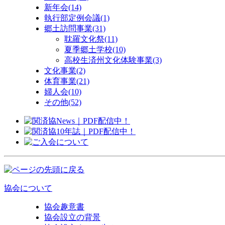
新年会
(14)
執行部定例会議
(1)
郷土訪問事業
(31)
耽羅文化祭
(11)
夏季郷土学校
(10)
高校生済州文化体験事業
(3)
文化事業
(2)
体育事業
(21)
婦人会
(10)
その他
(52)
協会について
協会趣意書
協会設立の背景