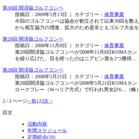
第30回 関済協ゴルフコンペ
投稿日：2009年5月13日 ｜ カテゴリー：
体育事業
今回のゴルフコンペは協会が創立されて以来30回を数
から相互協力の増進、拡大のため是非ともゴルフ大会を
第29回 関済協ゴルフコンペ
投稿日：2008年11月8日 ｜ カテゴリー：
体育事業
第29回関済協ゴルフコンペが2008年11月8日KO
を繰り広げた。目を瞠ったのはニアピン賞を2つ獲得…
第28回 関済協ゴルフコンペ
投稿日：2008年5月21日 ｜ カテゴリー：
体育事業
第28回関済協ゴルフコンペが2008年5月21日KOM
ロークプレー（Wぺリア方式）で行われ男女計6…（略
2 / 3 ページ
< 前
1
2
3
次 >
目次
活動内容
年間スケジュール
定期総会
(16)