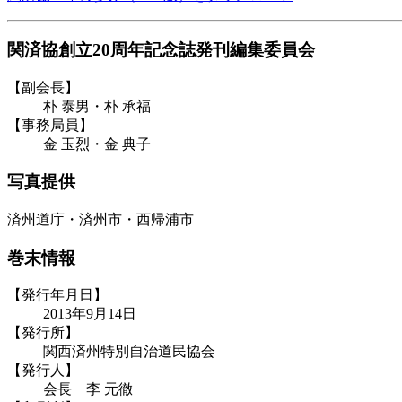
関済協創立20周年記念誌発刊編集委員会
【副会長】
朴 泰男・朴 承福
【事務局員】
金 玉烈・金 典子
写真提供
済州道庁・済州市・西帰浦市
巻末情報
【発行年月日】
2013年9月14日
【発行所】
関西済州特別自治道民協会
【発行人】
会長 李 元徹