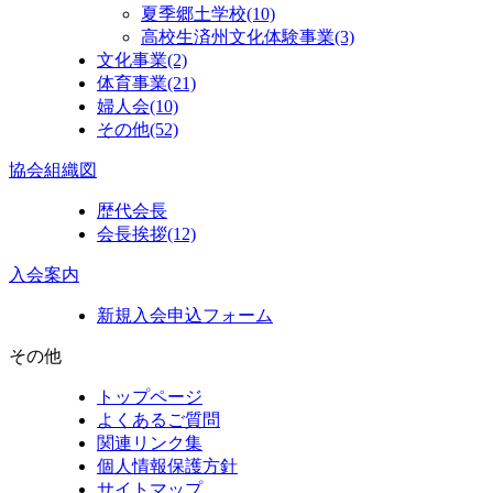
夏季郷土学校
(10)
高校生済州文化体験事業
(3)
文化事業
(2)
体育事業
(21)
婦人会
(10)
その他
(52)
協会組織図
歴代会長
会長挨拶
(12)
入会案内
新規入会申込フォーム
その他
トップページ
よくあるご質問
関連リンク集
個人情報保護方針
サイトマップ