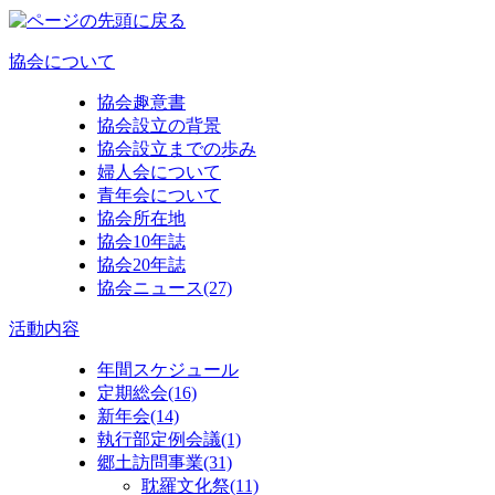
協会について
協会趣意書
協会設立の背景
協会設立までの歩み
婦人会について
青年会について
協会所在地
協会10年誌
協会20年誌
協会ニュース
(27)
活動内容
年間スケジュール
定期総会
(16)
新年会
(14)
執行部定例会議
(1)
郷土訪問事業
(31)
耽羅文化祭
(11)