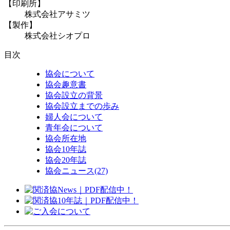
【印刷所】
株式会社アサミツ
【製作】
株式会社シオプロ
目次
協会について
協会趣意書
協会設立の背景
協会設立までの歩み
婦人会について
青年会について
協会所在地
協会10年誌
協会20年誌
協会ニュース
(27)