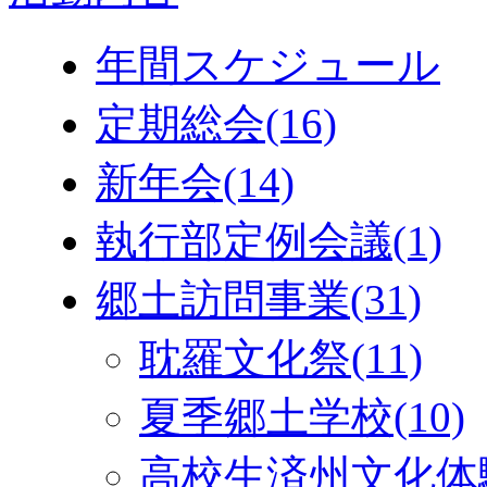
年間スケジュール
定期総会
(16)
新年会
(14)
執行部定例会議
(1)
郷土訪問事業
(31)
耽羅文化祭
(11)
夏季郷土学校
(10)
高校生済州文化体