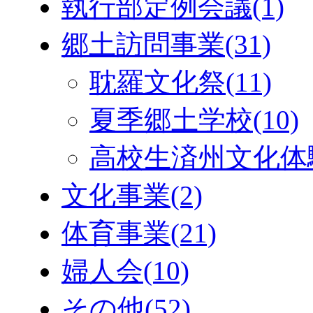
執行部定例会議
(1)
郷土訪問事業
(31)
耽羅文化祭
(11)
夏季郷土学校
(10)
高校生済州文化体
文化事業
(2)
体育事業
(21)
婦人会
(10)
その他
(52)