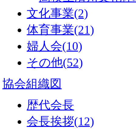
文化事業
(2)
体育事業
(21)
婦人会
(10)
その他
(52)
協会組織図
歴代会長
会長挨拶
(12)