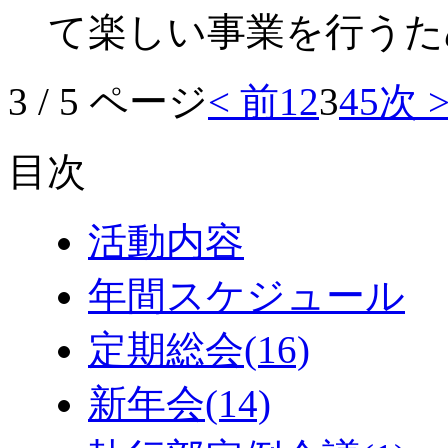
て楽しい事業を行うた
3 / 5 ページ
< 前
1
2
3
4
5
次 
目次
活動内容
年間スケジュール
定期総会
(16)
新年会
(14)