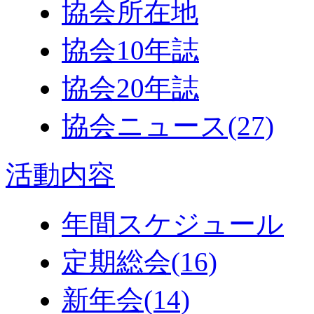
協会所在地
協会10年誌
協会20年誌
協会ニュース
(27)
活動内容
年間スケジュール
定期総会
(16)
新年会
(14)