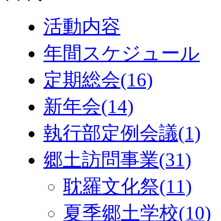
活動内容
年間スケジュール
定期総会
(16)
新年会
(14)
執行部定例会議
(1)
郷土訪問事業
(31)
耽羅文化祭
(11)
夏季郷土学校
(10)