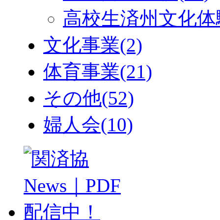
高校生済州文化体
文化事業
(2)
体育事業
(21)
その他
(52)
婦人会
(10)