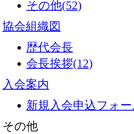
その他
(52)
協会組織図
歴代会長
会長挨拶
(12)
入会案内
新規入会申込フォー
その他