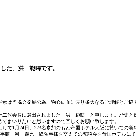
ました、洪 範疇です。
平素は当協会発展の為、物心両面に渡り多大なるご理解とご協
協会第十二代会長に選出されました 洪 範疇 と申します。歴
めてまいりたいと思いますので宜しくお願い致します。
して1月24日、223名参加のもと帝国ホテル大阪に於いての
領事館 河 泰允 総領事様を交えての懇談会を帝国ホテルにて