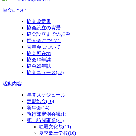
協会について
協会趣意書
協会設立の背景
協会設立までの歩み
婦人会について
青年会について
協会所在地
協会10年誌
協会20年誌
協会ニュース
(27)
活動内容
年間スケジュール
定期総会
(16)
新年会
(14)
執行部定例会議
(1)
郷土訪問事業
(31)
耽羅文化祭
(11)
夏季郷土学校
(10)