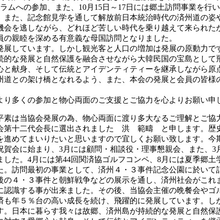
ォーラムへの参加、また、10月15日～17日には郷土訪問事業
。また、記念館見学を通して解放前日本統治時代の済州道の姿
機会を逃しながら、どれほど苦しい時代を乗り越えて来られた
員の親睦を深める有意義な母国訪問となりました。
発展しています。しかし観光客と人口の増加は発展の原動力で
続的な発展と自然保護を融合させながら大韓民国の宝島として
心と献身、そして伝統とアイデンティティーを継承しながら原
州道との架け橋となれるよう、また、本会の発展と会員の皆様
より多くの参加と物心両面のご支援とご協力を心よりお願い申
平素は当協会発展の為、物心両面に渡り多大なるご理解とご協
、当協会第十二代会長に選出されました 洪 範疇 と申します
を進めてまいりたいと思いますので宜しくお願い致します。今期
新年祝賀会に始まり、3月には顧問・相談役・理事懇親会、また、
た。4月には第44回関済協ゴルフコンペ、8月には夏季郷土学校
ました。訪問最初の事業として、済州４・３事件記念公園に於い
後の４・３事件と朝鮮戦争などの展示を通し、済州社会がこれ
に認識する事が出来ました。その後、当協会主催の晩餐会やゴ
済も年５％台の高い成長を続け、飛躍的に発展しています。し
す。日本に暮らす我々は故郷、済州島が持続的な発展と自然保