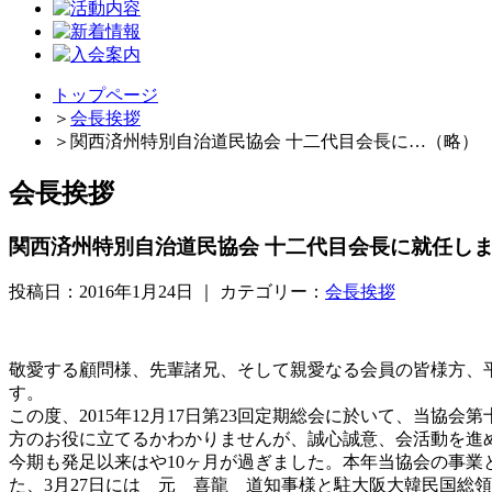
トップページ
＞
会長挨拶
＞
関西済州特別自治道民協会 十二代目会長に…（略）
会長挨拶
関西済州特別自治道民協会 十二代目会長に就任し
投稿日：2016年1月24日 ｜ カテゴリー：
会長挨拶
敬愛する顧問様、先輩諸兄、そして親愛なる会員の皆様方、
す。
この度、2015年12月17日第23回定期総会に於いて、当
方のお役に立てるかわかりませんが、誠心誠意、会活動を進
今期も発足以来はや10ヶ月が過ぎました。本年当協会の事業と
た、3月27日には 元 喜龍 道知事様と駐大阪大韓民国総