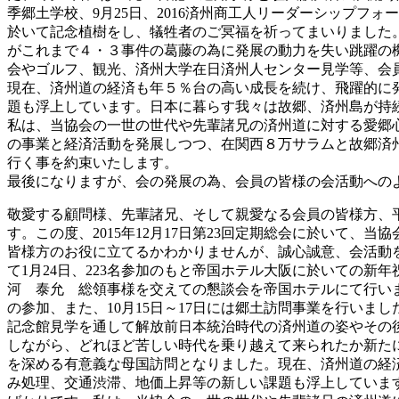
季郷土学校、9月25日、2016済州商工人リーダーシップフ
於いて記念植樹をし、犠牲者のご冥福を祈ってまいりました
がこれまで４・３事件の葛藤の為に発展の動力を失い跳躍の
会やゴルフ、観光、済州大学在日済州人センター見学等、会
現在、済州道の経済も年５％台の高い成長を続け、飛躍的に
題も浮上しています。日本に暮らす我々は故郷、済州島が持
私は、当協会の一世の世代や先輩諸兄の済州道に対する愛郷
の事業と経済活動を発展しつつ、在関西８万サラムと故郷済
行く事を約束いたします。
最後になりますが、会の発展の為、会員の皆様の会活動への
敬愛する顧問様、先輩諸兄、そして親愛なる会員の皆様方、
す。この度、2015年12月17日第23回定期総会に於いて
皆様方のお役に立てるかわかりませんが、誠心誠意、会活動
て1月24日、223名参加のもと帝国ホテル大阪に於いての
河 泰允 総領事様を交えての懇談会を帝国ホテルにて行いまし
の参加、また、10月15日～17日には郷土訪問事業を行い
記念館見学を通して解放前日本統治時代の済州道の姿やその
しながら、どれほど苦しい時代を乗り越えて来られたか新た
を深める有意義な母国訪問となりました。現在、済州道の経
み処理、交通渋滞、地価上昇等の新しい課題も浮上していま