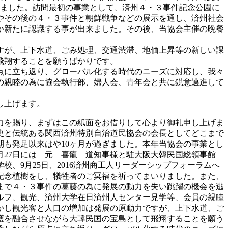
を行いました。訪問最初の事業として、済州４・３事件記念公園に
やその後の４・３事件と朝鮮戦争などの展示を通し、済州社会
か新たに認識する事が出来ました。その後、当協会主催の晩餐
すが、上下水道、ごみ処理、交通渋滞、地価上昇等の新しい課
飛翔することを願うばかりです。
点に立ち返り、グローバル化する時代のニーズに対応し、我々
の親睦の為に協会執行部、婦人会、青年会と共に鋭意邁進して
し上げます。
力を賜り、まずはこの紙面をお借りして心より御礼申し上げま
。歴史と伝統ある関西済州特別自治道民協会の会長としてどこまで
も発足以来はや10ヶ月が過ぎました。本年当協会の事業とし
3月27日には 元 喜龍 道知事様と駐大阪大韓民国総領事館
、9月25日、2016済州商工人リーダーシップフォーラムへ
て記念植樹をし、犠牲者のご冥福を祈ってまいりました。また、
まで４・３事件の葛藤の為に発展の動力を失い跳躍の機会を逃
ルフ、観光、済州大学在日済州人センター見学等、会員の親睦
かし観光客と人口の増加は発展の原動力ですが、上下水道、ご
護を融合させながら大韓民国の宝島として飛翔することを願う