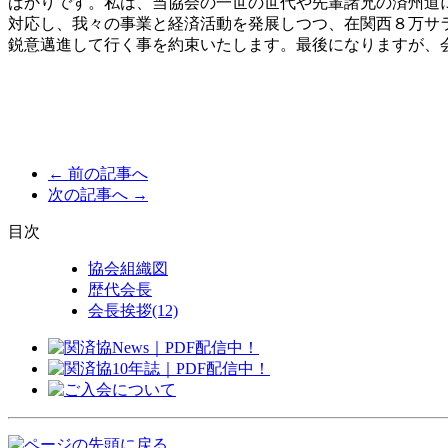
ばかりです。私は、当協会の一世の世代や先輩諸兄の済州道
対応し、我々の事業と経済活動を発展しつつ、在関西８万サ
鋭意邁進して行く事を約束いたします。最後になりますが、
← 前の記事へ
次の記事へ →
目次
協会組織図
歴代会長
会長挨拶
(12)