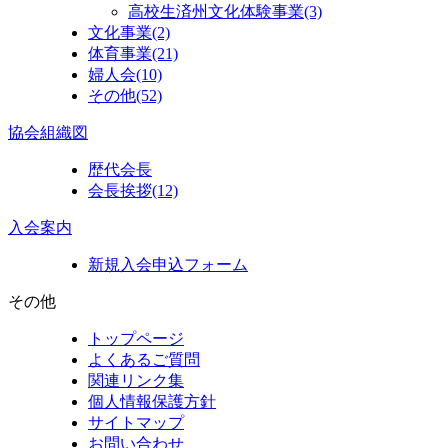
高校生済州文化体験事業
(3)
文化事業
(2)
体育事業
(21)
婦人会
(10)
その他
(52)
協会組織図
歴代会長
会長挨拶
(12)
入会案内
新規入会申込フォーム
その他
トップページ
よくあるご質問
関連リンク集
個人情報保護方針
サイトマップ
お問い合わせ