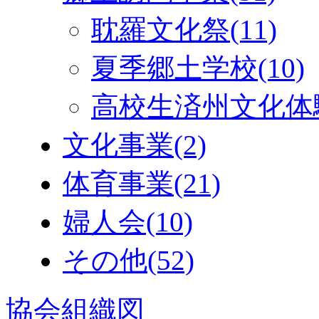
耽羅文化祭
(11)
夏季郷土学校
(10)
高校生済州文化体
文化事業
(2)
体育事業
(21)
婦人会
(10)
その他
(52)
協会組織図