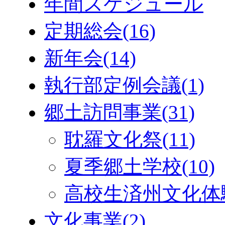
年間スケジュール
定期総会
(16)
新年会
(14)
執行部定例会議
(1)
郷土訪問事業
(31)
耽羅文化祭
(11)
夏季郷土学校
(10)
高校生済州文化体
文化事業
(2)