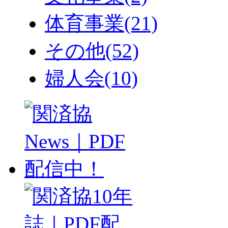
体育事業
(21)
その他
(52)
婦人会
(10)