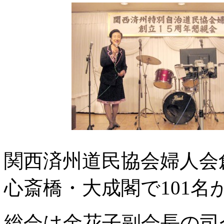
関西済州道民協会婦人会創
心斎橋・大成閣で101
総会は金花子副会長の司