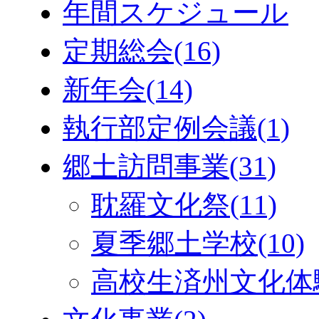
年間スケジュール
定期総会
(16)
新年会
(14)
執行部定例会議
(1)
郷土訪問事業
(31)
耽羅文化祭
(11)
夏季郷土学校
(10)
高校生済州文化体