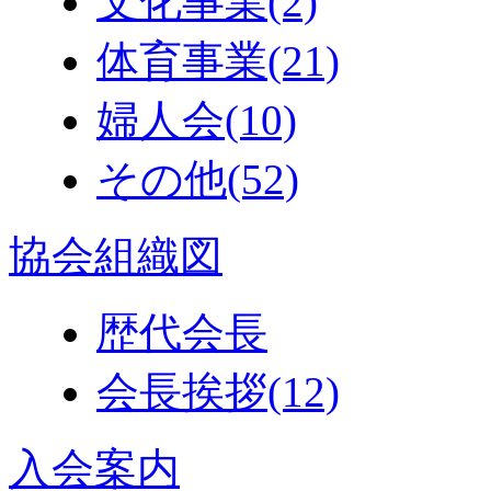
文化事業
(2)
体育事業
(21)
婦人会
(10)
その他
(52)
協会組織図
歴代会長
会長挨拶
(12)
入会案内