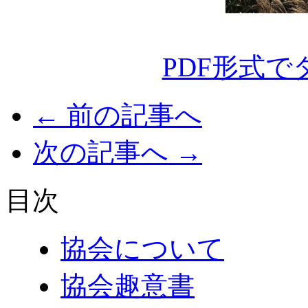
PDF形式
← 前の記事へ
次の記事へ →
目次
協会について
協会趣意書