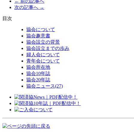
← 前の記事へ
次の記事へ →
目次
協会について
協会趣意書
協会設立の背景
協会設立までの歩み
婦人会について
青年会について
協会所在地
協会10年誌
協会20年誌
協会ニュース
(27)