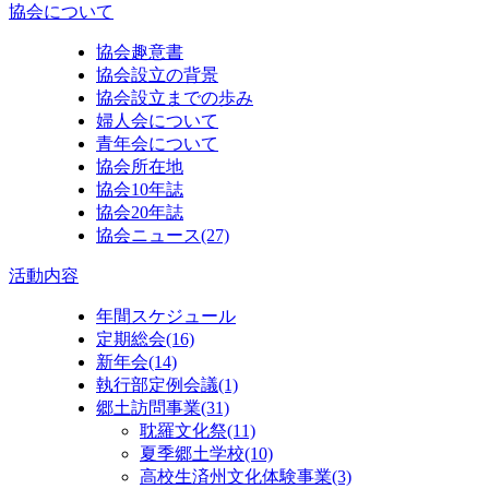
協会について
協会趣意書
協会設立の背景
協会設立までの歩み
婦人会について
青年会について
協会所在地
協会10年誌
協会20年誌
協会ニュース
(27)
活動内容
年間スケジュール
定期総会
(16)
新年会
(14)
執行部定例会議
(1)
郷土訪問事業
(31)
耽羅文化祭
(11)
夏季郷土学校
(10)
高校生済州文化体験事業
(3)