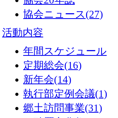
協会ニュース
(27)
活動内容
年間スケジュール
定期総会
(16)
新年会
(14)
執行部定例会議
(1)
郷土訪問事業
(31)