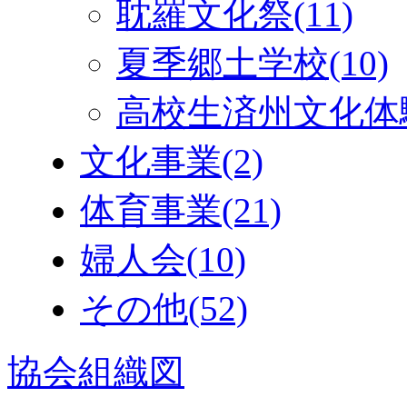
耽羅文化祭
(11)
夏季郷土学校
(10)
高校生済州文化体
文化事業
(2)
体育事業
(21)
婦人会
(10)
その他
(52)
協会組織図