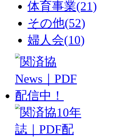
体育事業
(21)
その他
(52)
婦人会
(10)